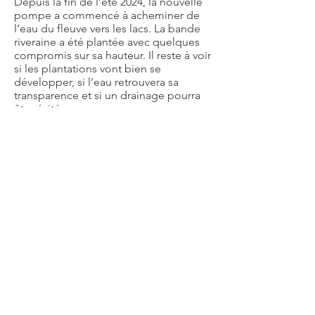
Depuis la fin de l’été 2024, la nouvelle
pompe a commencé à acheminer de
l’eau du fleuve vers les lacs. La bande
riveraine a été plantée avec quelques
compromis sur sa hauteur. Il reste à voir
si les plantations vont bien se
développer, si l’eau retrouvera sa
transparence et si un drainage pourra
être évité.
16 septembre 2024
Devenez membre