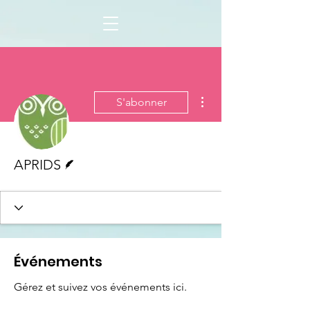
Plus d'actions
S'abonner
Écrivain
APRIDS
Événements
Gérez et suivez vos événements ici.