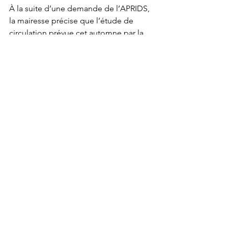
À la suite d’une demande de l’APRIDS, 
la mairesse précise que l’étude de 
circulation prévue cet automne par la 
Ville de Montréal ne concerne que la 
partie Nord de L’Île, dans le cadre du 
Programme particulier d’urbanisme 
(PPU). Elle vérifiera si le contrat a été 
octroyé.  
Mme Mauger réfléchira toutefois à la 
possibilité que l’arrondissement ajoute 
un complément pour que l’étude 
couvre l’état de la circulation pour 
toute l’Île, si nécessaire. Les 
conséquences sur la circulation du 
développement à la Pointe-Sud 
doivent être mesurées, reconnaît la 
mairesse.  