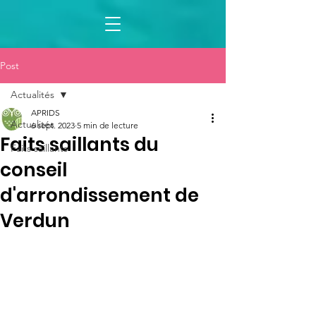
Post
Actualités
APRIDS
Actualités
6 sept. 2023
5 min de lecture
Faits saillants du
Faits saillants
conseil
d'arrondissement de
Verdun